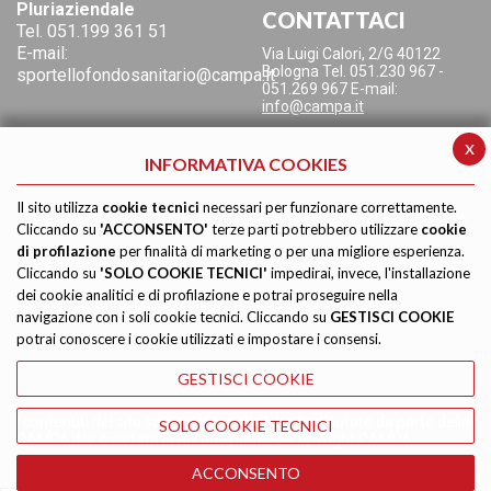
Pluriaziendale
CONTATTACI
Tel.
051.199 361 51
E-mail:
Via Luigi Calori, 2/G
40122
Bologna
Tel. 051.230 967 -
sportellofondosanitario@campa.it
051.269 967
E-mail:
info@campa.it
x
INFORMATIVA COOKIES
Il sito utilizza
cookie tecnici
necessari per funzionare correttamente.
Cliccando su
'ACCONSENTO'
terze parti potrebbero utilizzare
cookie
di profilazione
per finalità di marketing o per una migliore esperienza.
Cliccando su
'SOLO COOKIE TECNICI'
impedirai, invece, l'installazione
dei cookie analitici e di profilazione e potrai proseguire nella
navigazione con i soli cookie tecnici. Cliccando su
GESTISCI COOKIE
potrai conoscere i cookie utilizzati e impostare i consensi.
GESTISCI COOKIE
I contenuti del sito sono sottoposti al diritto d'autore da parte della
SOLO COOKIE TECNICI
CAMPA. Ne è vietata la riproduzione. © Copyright CAMPA
ACCONSENTO