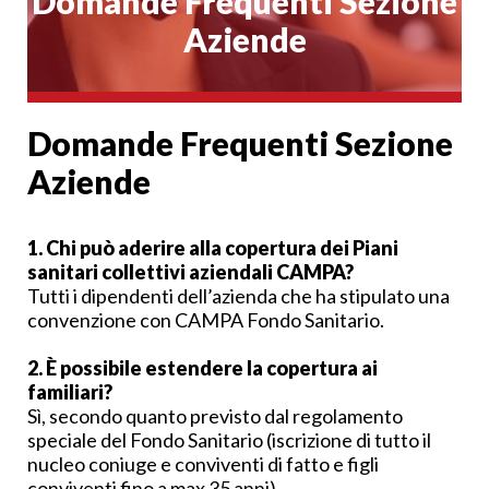
Domande Frequenti Sezione
Aziende
Domande Frequenti Sezione
Aziende
1. Chi può aderire alla copertura dei Piani
sanitari collettivi aziendali CAMPA?
Tutti i dipendenti dell’azienda che ha stipulato una
convenzione con CAMPA Fondo Sanitario.
2. È possibile estendere la copertura ai
familiari?
Sì, secondo quanto previsto dal regolamento
speciale del Fondo Sanitario (iscrizione di tutto il
nucleo coniuge e conviventi di fatto e figli
conviventi fino a max 35 anni).