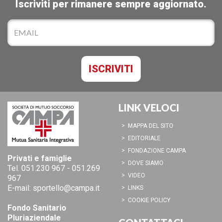
Iscriviti per rimanere sempre aggiornato.
LINK VELOCI
MAPPA DEL SITO
EDITORIALE
FONDAZIONE CAMPA
Privati e famiglie
DOVE SIAMO
Tel.
051.230 967
-
051.269
VIDEO
967
E-mail:
sportello@campa.it
LINKS
COOKIE POLICY
Fondo Sanitario
Pluriaziendale