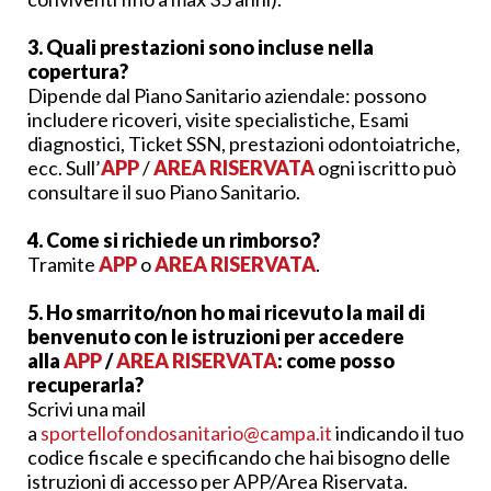
3. Quali prestazioni sono incluse nella
copertura?
Dipende dal Piano Sanitario aziendale: possono
includere ricoveri, visite specialistiche, Esami
diagnostici, Ticket SSN, prestazioni odontoiatriche,
ecc. Sull’
APP
/
AREA RISERVATA
ogni iscritto può
consultare il suo Piano Sanitario.
4. Come si richiede un rimborso?
Tramite
APP
o
AREA RISERVATA
.
5. Ho smarrito/non ho mai ricevuto la mail di
benvenuto con le istruzioni per accedere
alla
APP
/
AREA RISERVATA
: come posso
recuperarla?
Scrivi una mail
a
sportellofondosanitario@campa.it
indicando il tuo
codice fiscale e specificando che hai bisogno delle
istruzioni di accesso per APP/Area Riservata.