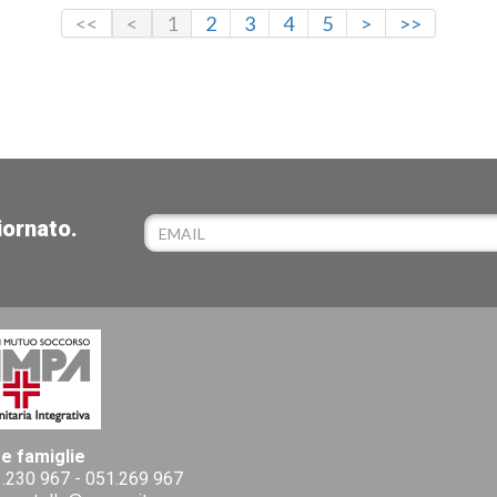
<<
<
1
2
3
4
5
>
>>
iornato.
 e famiglie
.230 967
-
051.269 967