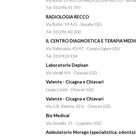
Via Ratto 19 A/G c/o RADIOLOGIA RECCO - Busall
Tel. 010/96 41 397
RADIOLOGIA RECCO
Via Ratto, 19 A/G - Busalla (GE)
Tel. 010/96 40 300
IL CENTRO DIAGNOSTICA E TERAPIA MEDI
Via Vallecalda, 43/47 - Campo Ligure (GE)
Tel. 010/920 924
Laboratorio Depisan
Via Vinelli 9/4 - Chiavari (GE)
Valente - Cicagna e Chiavari
Largo Casini - Chiavari (GE)
Valente - Cicagna e Chiavari
Via G.B. Valente, 42 b - Chiavari (GE)
Bio Medical
Via Gioiello, 21 - Cogoleto (GE)
Ambulatorio Morego (specialistica, odontoiat