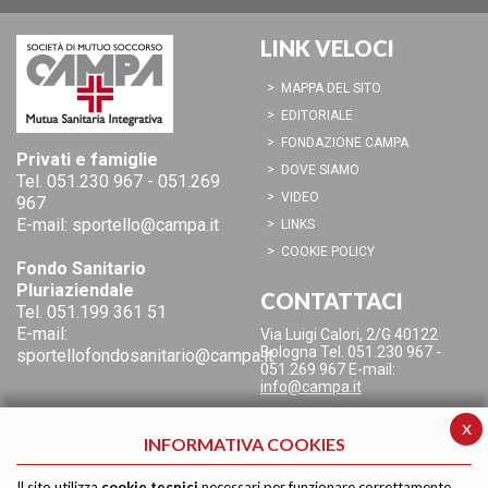
LINK VELOCI
MAPPA DEL SITO
EDITORIALE
FONDAZIONE CAMPA
Privati e famiglie
DOVE SIAMO
Tel.
051.230 967
-
051.269
VIDEO
967
E-mail:
sportello@campa.it
LINKS
COOKIE POLICY
Fondo Sanitario
Pluriaziendale
CONTATTACI
Tel.
051.199 361 51
E-mail:
Via Luigi Calori, 2/G
40122
Bologna
Tel. 051.230 967 -
sportellofondosanitario@campa.it
051.269 967
E-mail:
info@campa.it
x
INFORMATIVA COOKIES
Il sito utilizza
cookie tecnici
necessari per funzionare correttamente.