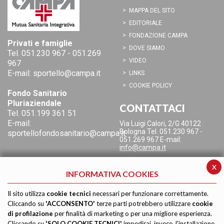
MAPPA DEL SITO
EDITORIALE
FONDAZIONE CAMPA
Privati e famiglie
DOVE SIAMO
Tel.
051.230 967
-
051.269
VIDEO
967
E-mail:
sportello@campa.it
LINKS
COOKIE POLICY
Fondo Sanitario
Pluriaziendale
CONTATTACI
Tel.
051.199 361 51
E-mail:
Via Luigi Calori, 2/G
40122
Bologna
Tel. 051.230 967 -
sportellofondosanitario@campa.it
051.269 967
E-mail:
info@campa.it
x
INFORMATIVA COOKIES
Il sito utilizza
cookie tecnici
necessari per funzionare correttamente.
Cliccando su
'ACCONSENTO'
terze parti potrebbero utilizzare
cookie
di profilazione
per finalità di marketing o per una migliore esperienza.
Cliccando su
'SOLO COOKIE TECNICI'
impedirai, invece, l'installazione