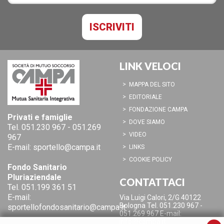
LINK VELOCI
MAPPA DEL SITO
EDITORIALE
FONDAZIONE CAMPA
Privati e famiglie
DOVE SIAMO
Tel.
051.230 967
-
051.269
VIDEO
967
E-mail:
sportello@campa.it
LINKS
COOKIE POLICY
Fondo Sanitario
Pluriaziendale
CONTATTACI
Tel.
051.199 361 51
E-mail:
Via Luigi Calori, 2/G
40122
Bologna
Tel. 051.230 967 -
sportellofondosanitario@campa.it
051.269 967
E-mail:
info@campa.it