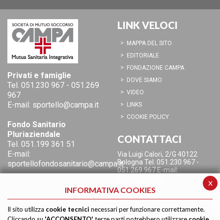
LINK VELOCI
MAPPA DEL SITO
EDITORIALE
FONDAZIONE CAMPA
Privati e famiglie
DOVE SIAMO
Tel.
051.230 967
-
051.269
VIDEO
967
E-mail:
sportello@campa.it
LINKS
COOKIE POLICY
Fondo Sanitario
Pluriaziendale
CONTATTACI
Tel.
051.199 361 51
E-mail:
Via Luigi Calori, 2/G
40122
Bologna
Tel. 051.230 967 -
sportellofondosanitario@campa.it
051.269 967
E-mail:
info@campa.it
x
INFORMATIVA COOKIES
Il sito utilizza
cookie tecnici
necessari per funzionare correttamente.
Cliccando su
'ACCONSENTO'
terze parti potrebbero utilizzare
cookie