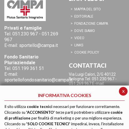
MAPPA DEL SITO
EDITORIALE
FONDAZIONE CAMPA
Privati e famiglie
DOVE SIAMO
Tel.
051.230 967
-
051.269
VIDEO
967
E-mail:
sportello@campa.it
LINKS
COOKIE POLICY
Fondo Sanitario
Pluriaziendale
CONTATTACI
Tel.
051.199 361 51
E-mail:
Via Luigi Calori, 2/G
40122
Bologna
Tel. 051.230 967 -
sportellofondosanitario@campa.it
051.269 967
E-mail:
info@campa.it
x
INFORMATIVA COOKIES
Il sito utilizza
cookie tecnici
necessari per funzionare correttamente.
Cliccando su
'ACCONSENTO'
terze parti potrebbero utilizzare
cookie
di profilazione
per finalità di marketing o per una migliore esperienza.
Cliccando su
'SOLO COOKIE TECNICI'
impedirai, invece, l'installazione