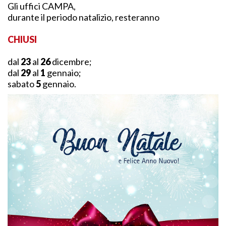
Gli uffici CAMPA,
durante il periodo natalizio, resteranno
CHIUSI
dal
23
al
26
dicembre;
dal
29
al
1
gennaio;
sabato
5
gennaio.