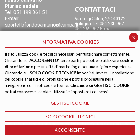
Pluriaziendale
CONTATTACI
Tel.
051.199 361 51
E-mail:
Via Luigi Calori, 2/G
40122
Bologna
Tel. 051.230 967 -
sportellofondosanitario@campa.it
051.269 967
E-mail:
info@campa.it
x
INFORMATIVA COOKIES
Il sito utilizza
cookie tecnici
necessari per funzionare correttamente.
Cliccando su
'ACCONSENTO'
terze parti potrebbero utilizzare
cookie
di profilazione
per finalità di marketing o per una migliore esperienza.
Cliccando su
'SOLO COOKIE TECNICI'
impedirai, invece, l'installazione
dei cookie analitici e di profilazione e potrai proseguire nella
navigazione con i soli cookie tecnici. Cliccando su
GESTISCI COOKIE
potrai conoscere i cookie utilizzati e impostare i consensi.
GESTISCI COOKIE
SOLO COOKIE TECNICI
I contenuti del sito sono sottoposti al diritto d'autore da parte della
CAMPA. Ne è vietata la riproduzione. © Copyright CAMPA
ACCONSENTO