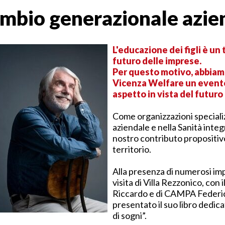
cambio generazionale azie
L'educazione dei figli è un 
futuro delle imprese.
Per questo motivo, abbiam
Vicenza Welfare un evento 
aspetto in vista del futur
Come organizzazioni speciali
aziendale e nella Sanità inte
nostro contributo propositivo
territorio.
Alla presenza di numerosi imp
visita di Villa Rezzonico, con
Riccardo e di CAMPA Federico
presentato il suo libro dedic
di sogni”.