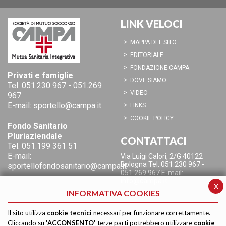
LINK VELOCI
MAPPA DEL SITO
EDITORIALE
FONDAZIONE CAMPA
Privati e famiglie
DOVE SIAMO
Tel.
051.230 967
-
051.269
VIDEO
967
E-mail:
sportello@campa.it
LINKS
COOKIE POLICY
Fondo Sanitario
Pluriaziendale
CONTATTACI
Tel.
051.199 361 51
E-mail:
Via Luigi Calori, 2/G
40122
Bologna
Tel. 051.230 967 -
sportellofondosanitario@campa.it
051.269 967
E-mail:
info@campa.it
x
INFORMATIVA COOKIES
Il sito utilizza
cookie tecnici
necessari per funzionare correttamente.
Cliccando su
'ACCONSENTO'
terze parti potrebbero utilizzare
cookie