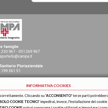
 e famiglie
.230 967
-
051.269 967
sportello@campa.it
Sanitario Pluriaziendale
.199 361 51
lofondosanitario@campa.it
INFORMATIVA COOKIES
 correttamente. Cliccando su
'ACCONSENTO'
terze parti potrebbero
'SOLO COOKIE TECNICI'
impedirai, invece, l'installazione dei cookie
TISCI COOKIE
potrai conoscere i cookie utilizzati e impostare i cons