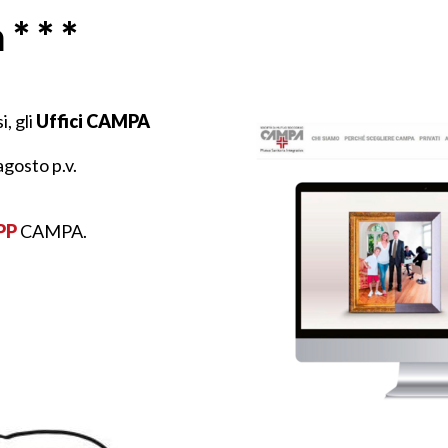
* * *
, gli
Uffici CAMPA
agosto p.v.
PP
CAMPA.