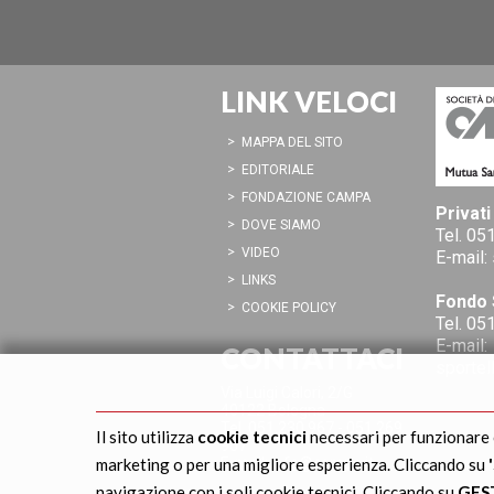
LINK VELOCI
MAPPA DEL SITO
EDITORIALE
FONDAZIONE CAMPA
Privati
DOVE SIAMO
Tel.
051
VIDEO
E-mail:
LINKS
Fondo 
COOKIE POLICY
Tel.
051
E-mail:
CONTATTACI
sportel
Via Luigi Calori, 2/G
40122 Bologna
Tel. 051.230 967 - 051.269
Il sito utilizza
cookie tecnici
necessari per funzionare
967
marketing o per una migliore esperienza. Cliccando su
E-mail:
info@campa.it
navigazione con i soli cookie tecnici. Cliccando su
GES