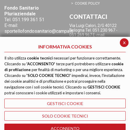
COOKIE POLICY
Fondo Sanitario
Pluriaziendale
CONTATTACI
Tel.
051.199 361 51
E-mail:
Via Luigi Calori, 2/G
40122
Bologna
Tel. 051.230 967 -
sportellofondosanitario@campa.it
051.269 967
E-mail:
info@campa.it
x
INFORMATIVA COOKIES
Il sito utilizza
cookie tecnici
necessari per funzionare correttamente.
Cliccando su
'ACCONSENTO'
terze parti potrebbero utilizzare
cookie
di profilazione
per finalità di marketing o per una migliore esperienza.
Cliccando su
'SOLO COOKIE TECNICI'
impedirai, invece, l'installazione
dei cookie analitici e di profilazione e potrai proseguire nella
navigazione con i soli cookie tecnici. Cliccando su
GESTISCI COOKIE
potrai conoscere i cookie utilizzati e impostare i consensi.
GESTISCI COOKIE
SOLO COOKIE TECNICI
I contenuti del sito sono sottoposti al diritto d'autore da parte della
CAMPA. Ne è vietata la riproduzione. © Copyright CAMPA
ACCONSENTO