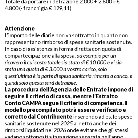
Totale da portare in detrazione 2.000 + 2.800 = €
4.800 (- franchigia € 129,11)
Attenzione
L’importo delle diarie non va sottratto in quanto non
rappresentano rimborso di spese sanitarie sostenute.
In caso di assistenza in forma diretta con quota di
compartecipazione alla spesa,
ad esempio per un
ricovero il cui costo totale sia stato di € 10.000 e vi sia
stata una quota di € 3.000 a vostro carico, solo
quest’ultima è la parte di spesa sanitaria rimasta a carico, e
quindi solo questa sarà detraibile
.
La procedura dell’Agenzia delle Entrate impone di
seguire il criterio di cassa, mentre l’Estratto
Conto CAMPA segue il criterio di competenza. Il
modello precompilato potrà essere verificato e
corretto dal Contribuente
inserendo ad es. le spese
sanitarie sostenute nel
2025
al netto anche dei
rimborsi liquidati nel
2026
onde evitare che gli stessi
vadano sottoposti a tassazione separata nell’anno