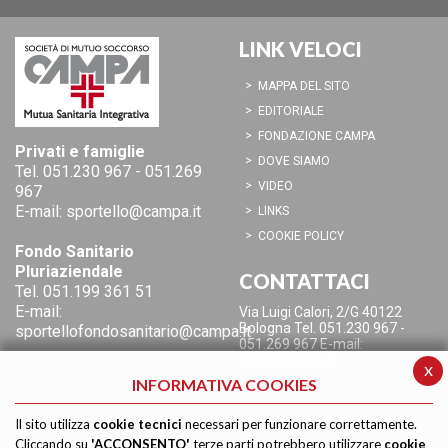
LINK VELOCI
MAPPA DEL SITO
EDITORIALE
FONDAZIONE CAMPA
Privati e famiglie
DOVE SIAMO
Tel.
051.230 967
-
051.269
VIDEO
967
E-mail:
sportello@campa.it
LINKS
COOKIE POLICY
Fondo Sanitario
Pluriaziendale
CONTATTACI
Tel.
051.199 361 51
E-mail:
Via Luigi Calori, 2/G
40122
Bologna
Tel. 051.230 967 -
sportellofondosanitario@campa.it
051.269 967
E-mail:
info@campa.it
x
INFORMATIVA COOKIES
Il sito utilizza
cookie tecnici
necessari per funzionare correttamente.
Cliccando su
'ACCONSENTO'
terze parti potrebbero utilizzare
cookie