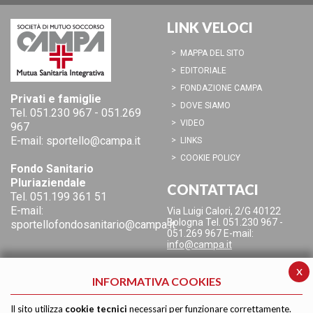
LINK VELOCI
MAPPA DEL SITO
EDITORIALE
FONDAZIONE CAMPA
Privati e famiglie
DOVE SIAMO
Tel.
051.230 967
-
051.269
VIDEO
967
E-mail:
sportello@campa.it
LINKS
COOKIE POLICY
Fondo Sanitario
Pluriaziendale
CONTATTACI
Tel.
051.199 361 51
E-mail:
Via Luigi Calori, 2/G
40122
Bologna
Tel. 051.230 967 -
sportellofondosanitario@campa.it
051.269 967
E-mail:
info@campa.it
x
INFORMATIVA COOKIES
Il sito utilizza
cookie tecnici
necessari per funzionare correttamente.