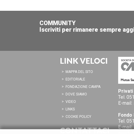
Automobile Club
Bologna.
COMMUNITY
Iscriviti per rimanere sempre agg
LEGGI DI PIU'
LINK VELOCI
MAPPA DEL SITO
EDITORIALE
FONDAZIONE CAMPA
Privati
DOVE SIAMO
Tel.
051
VIDEO
E-mail:
LINKS
Fondo 
COOKIE POLICY
Tel.
051
E-mail:
CONTATTACI
sportel