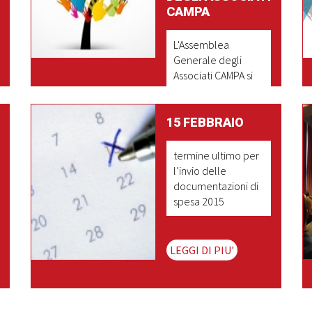
CAMPA
L'Assemblea
Generale degli
Associati CAMPA si
terrà il giorno 7
maggio 2016
presso sala
15 FEBBRAIO
convegni Emil
Banca Bologna.
termine ultimo per
l’invio delle
documentazioni di
LEGGI DI PIU'
spesa 2015
LEGGI DI PIU'