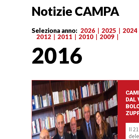
Notizie CAMPA
Seleziona anno:
2026
2025
2024
2012
2011
2010
2009
2016
CAMP
DAL 
BOL
ZUPP
ll 2
dele