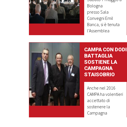
Bologna
presso Sala
Convegni Emil
Banca, si è tenuta
l’Assemblea
generale degli
associati CAMPA.
CAMPA CON DODI
BATTAGLIA
SOSTIENE LA
LEGGI DI PIU'
CAMPAGNA
STAISOBRIO
Anche nel 2016
CAMPA ha volentieri
accettato di
sostenere la
Campagna
STAISOBRIO
promossa da