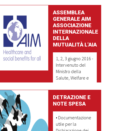
ASSEMBLEA
GENERALE AIM
ASSOCIAZIONE
INTERNAZIONALE
DELLA
MUTUALITÀ L'AIA
1, 2, 3 giugno 2016 -
Intervenuto del
Ministro della
Salute, Welfare e
Sport Edith
SCHIPPERS
DETRAZIONE E
NOTE SPESA
LEGGI DI PIU'
• Documentazione
utile per la
Dichiarazione dei