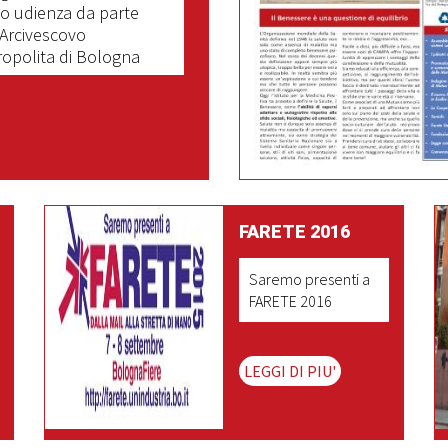
o udienza da parte
'Arcivescovo
opolita di Bologna
EGGI DI PIU'
FARETE 2016
Saremo presenti a
FARETE 2016
LEGGI DI PIU'