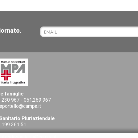
iornato.
 e famiglie
.230 967
-
051.269 967
sportello@campa.it
Sanitario Pluriaziendale
.199 361 51
lofondosanitario@campa.it