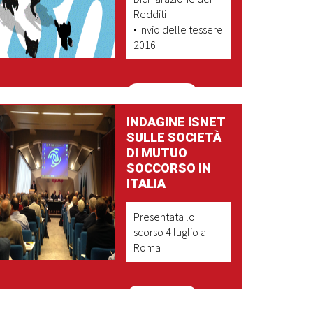
Redditi
• Invio delle tessere
2016
LEGGI DI PIU'
INDAGINE ISNET
SULLE SOCIETÀ
DI MUTUO
SOCCORSO IN
ITALIA
Presentata lo
scorso 4 luglio a
Roma
LEGGI DI PIU'